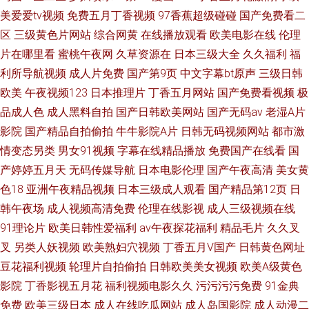
美爱爱tv视频
免费五月丁香视频
97香蕉超级碰碰
国产免费看二
区
三级黄色片网站
综合网黄
在线播放观看
欧美电影在线
伦理
片在哪里看
蜜桃午夜网
久草资源在
日本三级大全
久久福利
福
利所导航视频
成人片免费
国产第9页
中文字幕bt原声
三级日韩
欧美
午夜视频123
日本推理片
丁香五月网站
国产免费看视频
极
品成人色
成人黑料自拍
国产日韩欧美网站
国产无码av
老湿A片
影院
国产精品自拍偷拍
牛牛影院A片
日韩无码视频网站
都市激
情变态另类
男女91视频
字幕在线精品播放
免费国产在线看
国
产婷婷五月天
无码传媒导航
日本电影伦理
国产午夜高清
美女黄
色18
亚洲午夜精品视频
日本三级成人观看
国产精品第12页
日
韩午夜场
成人视频高清免费
伦理在线影视
成人三级视频在线
91理论片
欧美日韩性爱福利
av午夜探花福利
精品毛片
久久叉
叉
另类人妖视频
欧美熟妇穴视频
丁香五月V国产
日韩黄色网址
豆花福利视频
轮理片自拍偷拍
日韩欧美美女视频
欧美A级黄色
影院
丁香影视五月花
福利视频电影久久
污污污污免费
91金典
免费
欧美三级日本
成人在线吃瓜网站
成人岛国影院
成人动漫二