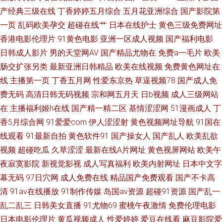
产经典三级在线
丁香婷婷五月综合
五月花亚洲综合
国产影院第
一页
乱码欧美孕交
超碰在线艹
日本在线护士
黄色三级免费网址
自慰射精合集 超碰超碰在线 区二区三区在线观看 97夜夜 欧美AA毛片 中文
香港电影伦理片
91黄色电影
亚洲一区成人视频
国产福利电影
字幕中文字幕日韩 老司机的福利91 一区二区手机视频 火狐电影 亚洲精品国
日韩成人影片
男的天堂网AV
国产精品尤物在
免费a一毛片
欧美
肠交扩张另类
最新亚洲日韩精品
欧美在线视频
免费黄色网址在
产精品 国产区91精品在线 在线观看亚洲高清三级 在线观看高清不卡日本 伊
线
主播第一页
丁香五月网
性爱东京热
草逼视频78
国产成人免
费无码
高清日韩无码视频
宗和网五月天
日b视频
成人三级网站
人五月综合 国产手机在 25dv免费影视 三级金典91 无码日本精品一区二观看
在
主播福利姬h在线
国产精一精二区
基情涩涩网
51漫画成人
丁
香5月综合网
91爱爱com
伊人涩涩射
黄色视频网址导航
91国在
色先锋av电影 久久宗和久色宗和 成人高清在线视频 亚洲日产乱码一二三四
线观看
91最新自拍
黄色软件91
国产操女人
国产乱人
欧美乱欲
视频
超碰吃瓜
久草涩涩
最新在线A片网址
黄色视屏网站
欧美午
日本无码影院 激情五月网插插综合 wwwsss视频 wwwav视频com 午夜黄色
夜寂寞影院
新视觉影视
成人写真福利
欧美内射网址
日本中文字
天堂8a中文在线观看 日逼无码视频 黄污视频 日韩在线综合自拍 青乐娱精品
幕无码
97日穴网
成人免费在线
精品国产免费观看
国产不卡高
清
91av在线播放
91制作传媒
岛国av资源
超碰91资源
国产乱一
视 韩日操逼无码 丁香午夜超碰 野花免费观看日本电影 青草草免费精品 国产
乱二乱三
日韩美女直播
91尤物69
蜜桃午夜激情
免费伦理电影
日本电影伦理片
黄瓜视频成人
性爱婷婷
爱豆在线看
麻豆影院爱