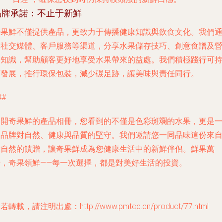
品牌承諾：不止于新鮮
奇果鮮不僅提供產品，更致力于傳播健康知識與飲食文化。我們
過社交媒體、客戶服務等渠道，分享水果儲存技巧、創意食譜及
養知識，幫助顧客更好地享受水果帶來的益處。我們積極踐行可
續發展，推行環保包裝，減少碳足跡，讓美味與責任同行。
##
翻開奇果鮮的產品相冊，您看到的不僅是色彩斑斕的水果，更是
個品牌對自然、健康與品質的堅守。我們邀請您一同品味這份來
大自然的饋贈，讓奇果鮮成為您健康生活中的新鮮伴侶。鮮果萬
千，奇果領鮮——每一次選擇，都是對美好生活的投資。
若轉載，請注明出處：http://www.pmtcc.cn/product/77.html