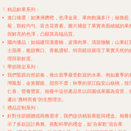
精品鮮果系列
：
進口臻選
：如澳洲臍橙，色澤金黃、果肉飽滿多汁；秘魯藍
莓，顆粒均勻、富含花青素。圖片捕捉了果實表面細膩的果
與鮮亮的色澤，凸顯其高端品質。
國內優品
：如福建琯溪蜜柚，皮薄肉厚、清甜微酸；山東紅
士蘋果，脆甜爽口、香氣濃郁。特寫鏡頭展現了果實天然的
理與新鮮度。
季節限定系列
：
我們緊跟自然節奏，推出當季最受歡迎的水果。例如夏季的
灣鳳梨，金黃耀眼、甜而不澀；秋季的浙江臨安山核桃，殼
仁香、營養豐富。相冊中這些產品常以田園或果園為背景，
遞出“應時而食”的生態理念。
禮品定制系列
：
針對佳節饋贈或商務需求，我們提供精裝果籃與禮盒。相冊
示了多款設計典雅、搭配科學的禮盒，如“合家歡”混合果