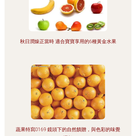
秋日潤燥正當時 適合寶寶享用的6種黃金水果
蔬果特寫0169 鏡頭下的自然饋贈，與色彩的味覺