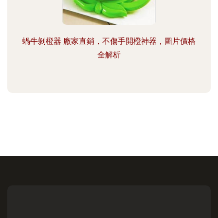
蝸牛剝橙器 廠家直銷，不傷手開橙神器，圖片價格
全解析