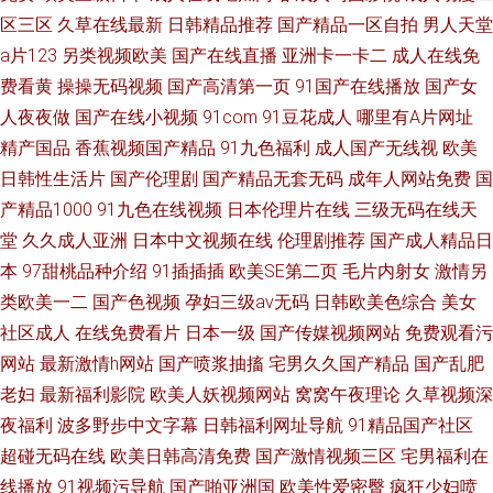
区三区
久草在线最新
日韩精品推荐
国产精品一区自拍
男人天堂
a片123
另类视频欧美
国产在线直播
亚洲卡一卡二
成人在线免
费看黄
操操无码视频
国产高清第一页
91国产在线播放
国产女
人夜夜做
国产在线小视频
91com
91豆花成人
哪里有A片网址
精产国品
香蕉视频国产精品
91九色福利
成人国产无线视
欧美
日韩性生活片
国产伦理剧
国产精品无套无码
成年人网站免费
国
产精品1000
91九色在线视频
日本伦理片在线
三级无码在线天
堂
久久成人亚洲
日本中文视频在线
伦理剧推荐
国产成人精品日
本
97甜桃品种介绍
91插插插
欧美SE第二页
毛片内射女
激情另
类欧美一二
国产色视频
孕妇三级av无码
日韩欧美色综合
美女
社区成人
在线免费看片
日本一级
国产传媒视频网站
免费观看污
网站
最新激情h网站
国产喷浆抽搐
宅男久久国产精品
国产乱肥
老妇
最新福利影院
欧美人妖视频网站
窝窝午夜理论
久草视频深
夜福利
波多野步中文字幕
日韩福利网址导航
91精品国产社区
超碰无码在线
欧美日韩高清免费
国产激情视频三区
宅男福利在
线播放
91视频污导航
国产啪亚洲国
欧美性爱密臀
疯狂少妇喷