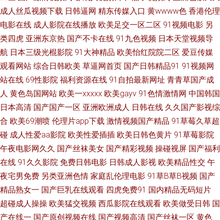
成人丝瓜视频下载
日韩逼网
精东传媒入口
黄wwww色
香港伦理
一区 黄色日逼视频 亚洲精品国产品国 国产天堂在线丝袜一区 亚洲大成 国产
电影在线
成人影院在线播放
欧美足交一区二区
91视频电影
另
类四虎
亚洲东京热
国产不卡在线
91九色视频
日本天堂视频导
精品永久免费视频 婷婷碰碰 福利电影网 三级在线电影 成人91网站 青娱乐自
航
日本三级光棍影院
91大神精品
欧美怡红院院二区
爱豆传媒
观看网站
综合日韩欧美
草逼网首页
国产日韩精品91
91视频网
拍视频 91映视 欧美变态区 91精品国产综合成人 免费看日b视 中文字幕乱码
站在线
69性影院
福利资源在线
91自拍最新网址
青青草国产成
人
黄色岛国网站
欧美一xxxxx
欧美gayv
91色情激情网
中国韩国
在线 九九国产 亚洲午夜日韩高清一区 国家密码2 系列国产精品综合在线 国
日本高清
国产国产一区
亚洲欧洲成人
日韩在线
久久国产影视综
产精品亚洲蜜月 午夜av福利 国产精品美脚玉 視頻免費 丰满少妇被猛烈进出
合
欧美69潮喷
伦理片app下载
激情视频国产精品
91草莓久草超
碰
成人性爱aa影院
欧美性爱插插
欧美日韩色黄片
91草莓影院
69影院 三级片午夜剧场 成全在线观看免费全集高清完整 人人人看 AV宅配站
午夜电影网久久
国产丝袜美女
国产精彩视频
操碰视屏
国产福利
在线
91久久影院
免费日韩电影
日韩成人影视
欧美精品性交
午
欧美美色日韩 综合尤物精品国产 久久护士总站 亚洲专区欧美另类 国精品伦
夜宅男免费
另类亚洲色情
家庭乱伦理电影
91草B草B视频
国产
精品熟女一
国产巨乳在线观看
四虎免费91
国内精品无码短片
区 亚州综合15P 国产裸拍 無码一区中文字幕少妇熟女 国产精品第一页 视频
超碰成人操操
欧美猛交视频
西瓜影院在线观看
欧美做受日韩
国
产在线一
国产原创视频在线
国产视频高清
国产丝袜一区
黄色
在线播放视频 高清一区二区三区 日韩欧美亚洲一区 成人在线不卡 大香蕉AB