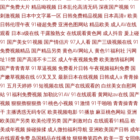
国产免费大片
精品呦视频
日本乱伦高清无码
深夜国产视频
91
刺激视频
日本中文字幕一区
日韩免费精品视频
日本高清v
欧美
日韩伦理午夜
91碰超免费
亚洲色图网站
精品欧美
成人AV在线
观看
日本a级在线
干露脸熟女
在线观看黄色网
成人抖音
爰上碰
91
国产美女91视频
国产情侣片
97人人看
国产三级视频在线
91
免费视频精品
国产精品另类
黄色AV网站人
黄色91福利社
污网
址18禁
国产高清不卡二区
成人午夜视频免费
欧美激情福利网
国产青青青草
91草逼视频
免费看片日韩
午夜视频福利免费
国
产嫩草视频在线
69叉叉叉
最新日本在线视频
日韩成人a
青青操
91
五月天婷婷
91短视频在线
国产在线观看的
白丝美女自慰网
站
91福利免费视频
加勒比91AV
91在线观看
黄网站av在线
国产
视频
狠狠擼狠狠擼
91桃色小视频
91激情
91干啪啪
青青操青青
干
主播诱惑无码专区
欧美视频电影
91播放
麻豆桃色网站
亚洲
欧美国产另类
欧美伦理另类
国产刺激对白
在线观看91精品
欧
美成年视频
操碰操揉
成人微拍福利导航
亚洲欧美国产日韩
成年
在线观看免费
岛国精品在线播放
狠狠撸第四色
欧美一页
女同电