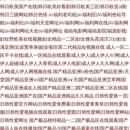
韩日欧美国产在线|韩日欧美好看剧|韩日欧美三区|韩日欧亚a级|
韩日三级网站|韩日色情
av福利老司机|av福利区|AV福利色站导
航|av福利社|AV福利天堂网址|AV福利网|av福利网在线|AV福利网
站|av福利网站大全|av福利网址
福佑电影网|福佑影院|福源影视|
妇狂野欧美在线视频|妇女精品一二区|妇女馒头高清泬20p|妇女
满足|附近寂寞单身|副业项目|富二代精品短视频在线
成人一区二
区不卡在线|成人一区精品在线观看|成人伊人|成人伊人AV网|成人
伊人超碰|成人伊人大香蕉|成人伊人电影|成人伊人久久网|成人伊
人网|成人伊人网视频在线
国产精品亚洲lv粉色|国产精品亚洲v天
堂|国产精品亚洲αv|国产精品亚洲а∨天|国产精品亚洲艾草网|国
产精品亚洲成在人线|国产精品亚洲二|国产精品亚洲二区在线|国
产精品亚洲国产在|国产精品亚洲精品久久精品
日韩性爱第一页|
日韩性爱官方网站|日韩性爱免费看|日韩性爱青青草|日韩性爱视
频|日韩性爱视频在线观看|日韩性爱图|日韩性爱网|日韩性爱网站|
日韩性爱网址
国产极品模特精品一二|国产极品区在线观看|国产
极品人妖在线播放|国产极品少|国产极品盛宴在线|国产极品视觉|