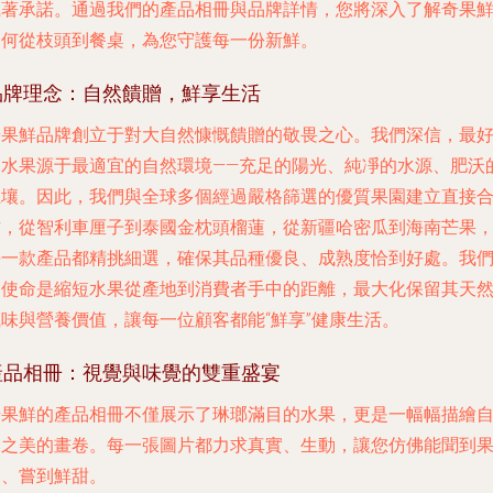
執著承諾。通過我們的產品相冊與品牌詳情，您將深入了解奇果
如何從枝頭到餐桌，為您守護每一份新鮮。
品牌理念：自然饋贈，鮮享生活
奇果鮮品牌創立于對大自然慷慨饋贈的敬畏之心。我們深信，最
的水果源于最適宜的自然環境——充足的陽光、純凈的水源、肥沃
土壤。因此，我們與全球多個經過嚴格篩選的優質果園建立直接
作，從智利車厘子到泰國金枕頭榴蓮，從新疆哈密瓜到海南芒果
每一款產品都精挑細選，確保其品種優良、成熟度恰到好處。我
的使命是縮短水果從產地到消費者手中的距離，最大化保留其天
風味與營養價值，讓每一位顧客都能“鮮享”健康生活。
產品相冊：視覺與味覺的雙重盛宴
奇果鮮的產品相冊不僅展示了琳瑯滿目的水果，更是一幅幅描繪
然之美的畫卷。每一張圖片都力求真實、生動，讓您仿佛能聞到
香、嘗到鮮甜。