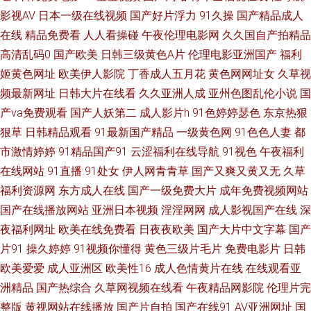
影视AV
日本一级在线视频
国产好片浮力
91久操
国产精品成人
在线
精品免费看
人人看操碰
午夜伦理电影网
久久国自产拍精品
人人C 国产天天操天天爽 午夜国产情侣拍视频 国产农村老女 91五月 四虎网
高清乱码0
国产欧美
日韩三级黄色A片
伦理电影亚洲国产
福利
址久久 激情综合色综合 亚洲精品中文字幕在线 国产香港一级毛 无码官网三
姬黄色网址
欧美伊人影院
丁香成人五月花
黄色网网址女
久草视
频最新网址
日韩大片在线看
久久亚洲人成
亚州色图乱伦小说
国
级哦 高清一区二 日韩18在线观看 99久久国产露脸人妻精品 女色色色午夜天
产va免费观看
国产人妖第二
成人影片h
91色婷婷瑟色
东京热狠
狠草
日韩精品观看
91最新国产精品
一级黄色网
91色色人妻
都
堂 宅男在线中文字幕 精品高朝 亚洲精品免费看日韩 国产剧情在线观看成人
市激情婷婷
91精品国产91
云涩福利在线导航
91视色
午夜福利
在线网站
91直播
91处女
伊人网青青草
国产又爽又黄又无
久草
生活电影 成人Aⅴ视频 青青草99久 91男男 美女福利在线观看国产 又黄又爽
福利资源网
东方成人在线
国产一级免费大片
成年免费视频网站
免费视频 激情综合色网 亚洲欧洲日产韩国综合 国产又滑又嫩又白又爽 午夜
国产在线播放网站
亚洲日本视频
淫淫网网
成人影视国产在线
深
夜福利网址
欧美在线免费看
日夜夜欧美
国产大片中文字幕
国产
擼映画 国产大片免费观看电视剧全集 色v 成人精品人成网站 日本成人免费
片91
操久婷婷
91视频你懂得
黄色三级片毛片
免费电影片
日韩
欧美爱爱
成人亚洲区
欧美性16
成人色情黄片在线
在线观看亚
92看片 欧美成综合 自慰五区 九一视频在线 亚洲欧洲日韩综合不卡 国产微拍
洲精品
国产热综合
久草网视频在线看
午夜精品网影院
伦理片完
整版
黄视网站在线播放
国产片自拍
国产在线91
AV亚洲网址
国
在线 甜蜜蜜影院 高清视频免费在线观看 色精品狠视频免 成人性综合网 人妖