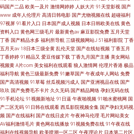
码国产二品
欧美一及片
激情网婷婷
人妖大片
91天堂影视
国产
www
成年人伦理片
高清日韩电影
国产尤物视频在线
超碰福利
97视屏
91看片入口
日本国产成人视频
日本日韩欧美在线
黄色
资料入口
黄色网三级毛片
最新黄色av
麻豆影院免费
五月天堂
丁香
国产精品水多
福利所导航
三级视频网站J
51福利影院
丁香
五月天av
18日本三级全黄
乱伦天堂
国产在线短视频
丁香五月
丁香婷婷
91精品又
爱豆传媒下载
丁香九月国产主播
美女网站
视频黄
A片com
美女福利在线观看
狼人激情网
伦理片香港
极品
福利导航
黄色三级最新免费
91嫩草国产
午夜成年人网站
免费
国产高清视频
91草莓
丝瓜视频污成人
国产亚洲视品在线
国产
玖玖
国产免费毛不卡片
久久无码
国产精品网络
孕妇无码在线
91手机论坛
91视频新地址
91日逼
午夜啪视频
91啪水蜜桃网
国
产二区无码
91日韩在线观看
西瓜影院视频全集
国产孕妇无码视
频
国产在线福利
国产在线日皮片
午夜神马伦理
毛片网站美女
AV福利激情毛片
黄色网在线播放
91视频免费在线
91午夜在线
福利在线视频导航
欧美喷潮一区二区
午夜理论片
日本第二片区