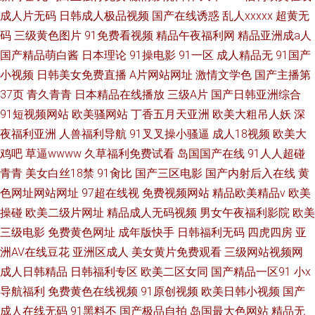
成人片无码
日韩成人极品视频
国产在线诱惑
乱人xxxxx
超黄无
码
三级黄色图片
91免费看视频
精品午夜福利网
精品亚洲成a人
国产精品萌白酱
日本理论
91操电影
91一区
成人精品无
91国产
小视频
日韩美女免费直播
A片网站网址
激情文学色
国产主播第
37页
青久青青
日本精品在线播放
三级A片
国产日韩亚洲综合
91短视频网站
欧美骚网站
丁香五月天亚洲
欧美大粗吊人妖
深
夜福利亚洲
人兽福利导航
91叉叉操小骚逼
成人18视频
欧美大
鸡吧
草逼wwww
久草福利免费试看
岛国国产在线
91人人超碰
青青
美女白丝18禁
91肏比
国产三区电影
国产内射后入在线
黄
色网址网站网址
97超在线视
免费视频网站
精品欧美精品v
欧美
操碰
欧美二级片网址
精品成人无码视频
男女午夜福利影院
欧美
三级电影
免费黄色网址
成年版快手
日韩福利无码
四虎四房
亚
洲AV在线豆花
亚洲区成人
美女黄片免费观看
三级网站视频网
成人日韩精品
日韩福利专区
欧美二区女同
国产精品一区91
小x
导航福利
免费黄色在线视频
91原创视频
欧美日韩小视频
国产
成人在线无码
91黑料不
国产极品自拍
岛国最大色网站
精品无