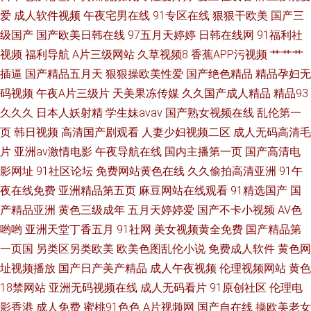
高清卡一卡新区 手机中文字幕7 国产精品亚洲视频网站 手机在线看电影 导航
爱
成人软件视频
午夜宅男在线
91专区在线
狠狠干欧美
国产三
级国产
国产欧美日韩在线
97五月天婷婷
日韩在线网
91福利社
大全 日本一区二区三区不卡 a亚洲欧美 欧美午夜狼人 91国精产品 美女免费
视频
福利导航
A片三级网站
久草视频8
香蕉APP污视频
艹艹艹
精品 在线播放中 娇妻互换 永久免费不卡在线观 黄色小网站 亚洲国产精品视
插逼
国产精品五月天
狠狠操欧美性爱
国产绝色精品
精品孕妇无
码视频
午夜A片三级片
天美果冻传媒
久久国产成人精品
精品93
频 国产欧美亚洲精品a 天天影视综合网色香 干逼视频网站
久久久
日本人妖射精
学生妹avav
国产熟女视频在线
乱伦第一
页
韩日视频
高清国产剧观看
人妻少妇视频二区
成人无码高清毛
片
亚洲av激情电影
午夜导航在线
国内主播第一页
国产高清电
影网址
91社区论坛
免费网站黄色在线
久久偷拍高清亚洲
91午
夜在线免费
亚洲精品第五页
麻豆网站在线观看
91精选国产
国
产精品亚洲
黄色三级成年
五月天婷婷爱
国产不卡小视频
AV色
哟哟
亚洲天堂丁香五月
91社网
美女视频黄全免费
国产精品第
一页国
另类区另类欧美
欧美色图乱伦小说
免费成人软件
黄色网
址视频播放
国产日产美产精品
成人午夜视频
伦理视频网站
黄色
18禁网站
亚洲无码视频在线
成人无码看片
91原创社区
伦理电
影香港
成人免费
蜜桃91色色
A片视频网
国产自在线
操欧美老女