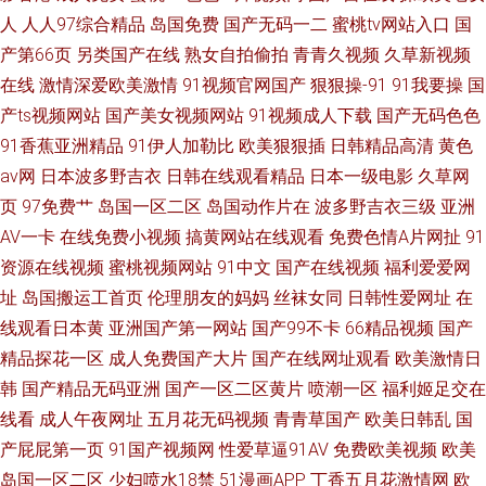
人
人人97综合精品
岛国免费
国产无码一二
蜜桃tv网站入口
国
产第66页
另类国产在线
熟女自拍偷拍
青青久视频
久草新视频
在线
激情深爱欧美激情
91视频官网国产
狠狠操-91
91我要操
国
产ts视频网站
国产美女视频网站
91视频成人下载
国产无码色色
91香蕉亚洲精品
91伊人加勒比
欧美狠狠插
日韩精品高清
黄色
av网
日本波多野吉衣
日韩在线观看精品
日本一级电影
久草网
页
97免费艹
岛国一区二区
岛国动作片在
波多野吉衣三级
亚洲
AV一卡
在线免费小视频
搞黄网站在线观看
免费色情A片网扯
91
资源在线视频
蜜桃视频网站
91中文
国产在线视频
福利爱爱网
址
岛国搬运工首页
伦理朋友的妈妈
丝袜女同
日韩性爱网址
在
线观看日本黄
亚洲国产第一网站
国产99不卡
66精品视频
国产
精品探花一区
成人免费国产大片
国产在线网址观看
欧美激情日
韩
国产精品无码亚洲
国产一区二区黄片
喷潮一区
福利姬足交在
线看
成人午夜网址
五月花无码视频
青青草国产
欧美日韩乱
国
产屁屁第一页
91国产视频网
性爱草逼91AV
免费欧美视频
欧美
岛国一区二区
少妇喷水18禁
51漫画APP
丁香五月花激情网
欧