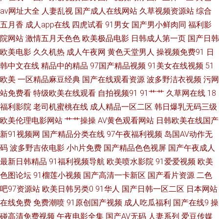
av网址大全
人妻乱视
国产成人在线网站
久草视频资源站
综合
片 日本中文一区在线 有码在线观看中文字幕 日韩午夜无 好屌色青青草 四虎
五月香
成人app在线
四虎试看
91男女
国产男小鲜肉同
福利影
院网站
激情五月天色色
欧美极品电影
日韩成人第一页
国产日韩
老司机精品 久久香蕉草久久 丁香六月操 俺去也av 字幕在线观看全 91传媒视
欧美电影
久久机热
成人午夜网
黄色天堂男人
操视频免费91
日
韩中文在线
精品中的精品
97国产精品视频
91美女在线视频
51
频Tv 午夜熟女av影院 欧美日韩欧 国永久视频 超碰在线人 亚洲中文乱轮 欧美
欧美
一区精品麻豆经典
国产在线观看资源
波多野洁衣视频
污网
站免费看
特级欧美在线观看
自拍视频91
91艹艹
久草网在线
18
日本一区二区三区 国产精品怡红 91大神导航 天堂91 青青草青娱乐 国产亚洲
福利影院
老司机蜜桃在线
成人精品一区二区
韩日爆乳无码三级
欧美伦理电影网站
艹艹操操
AV黄色观看网站
日韩欧美在线国产
日韩 91美女网站 亚洲a成人 男人影院女人影院 91青娱乐吧 欧美乱妇狂 91久
新91视频网
国产精品分类在线
97午夜福利视频
岛国AV动作无
久福利视频导航 欧美黄色网 jk黑丝啪啪内射 青青操免费 av红绿首页 青青草
码
波多野吉依电影
小h片免费
国产精品色色视屏
国产午夜成人
最新日韩精品
91福利视频导航
欧美喷水影院
91爱爱视频
欧美
原精品在线观 国产精品亚洲资源 睢宁租房 国产福利电影在线 色色www 福利
色图论坛
91榴莲小视频
国产高清一卡新区
国产看片资源
二色
吧97资源站
欧美日韩另类0
91华人
国产日韩一区二区
日本网站
短片 日韩精品在线第一页 国产不卡在线观看 三给片在线视频 动漫在线 日韩
在线免费
免费潮喷
91原创国产视频
成人吃瓜福利
国产在线9
操
碰高清免费视频
午夜电影全集
国产AV无码
人妻系列
爱豆传媒
免费高清大片在线 成全免费观看完整版电影 日韩另类在线综合国产 大地资