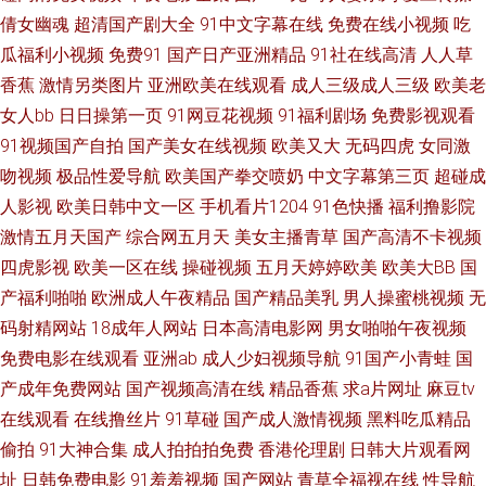
倩女幽魂
超清国产剧大全
91中文字幕在线
免费在线小视频
吃
源影院在线播放 三级中文字幕在线播放 真实的国产乱bbb 榴莲视频ap 在线
瓜福利小视频
免费91
国产日产亚洲精品
91社在线高清
人人草
香蕉
激情另类图片
亚洲欧美在线观看
成人三级成人三级
欧美老
视频 久艹视屏 一级做a爱免费 精品一卡2卡三卡4卡免费乱码 在线a免费播放
女人bb
日日操第一页
91网豆花视频
91福利剧场
免费影视观看
91视频国产自拍
国产美女在线视频
欧美又大
无码四虎
女同激
a视频 男女靠逼国产 51偷拍视频 免费日韩电影 自拍偷拍 老司机黑夜福利天
吻视频
极品性爱导航
欧美国产拳交喷奶
中文字幕第三页
超碰成
人影视
欧美日韩中文一区
手机看片1204
91色快播
福利撸影院
堂 在线天堂资源 久久尤物天堂 原来神马琪琪电影免费播放 久久超踫人人 荫
激情五月天国产
综合网五月天
美女主播青草
国产高清不卡视频
四虎影视
欧美一区在线
操碰视频
五月天婷婷欧美
欧美大BB
国
蒂被男人添免费视频 精品麻豆传媒 亚洲中文字幕经典三 激情航班h版在线观
产福利啪啪
欧洲成人午夜精品
国产精品美乳
男人操蜜桃视频
无
看 中国国产一级 另类专区激情 在线精品 久久91海角 伊人Av大香蕉 精品欧
码射精网站
18成年人网站
日本高清电影网
男女啪啪午夜视频
免费电影在线观看
亚洲ab
成人少妇视频导航
91国产小青蛙
国
美小视频在线观看 亚洲最色网 狼人人avcom 自拍偷拍+中文字幕 免费的电视
产成年免费网站
国产视频高清在线
精品香蕉
求a片网址
麻豆tv
在线观看
在线撸丝片
91草碰
国产成人激情视频
黑料吃瓜精品
剧视频在线观看 91国内大片 午夜成人在线 国产在线观看免费高清电视剧大
偷拍
91大神合集
成人拍拍拍免费
香港伦理剧
日韩大片观看网
址
日韩免费电影
91羞羞视频
国产网站
青草全福视在线
性导航
全 日本激情精品二区 成人伊人性爱网 欧美日韩一区 av大片在线观看 人人色