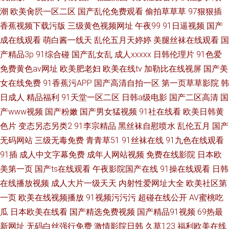
潮
欧美肏屄一区二区
国产乱伦免费观看
偷拍草草草
97狠狠插
香蕉视频下载污版
三级黄色视频网址
午夜99
91日逼视频
国产
成在线观看
萌白酱一线天
乱伦五月天婷婷
美腿丝袜在线观看
国
产精品3p
91综合碰
国产乱女乱
成人xxxxx
日韩伦理片
91色爱
免费黄色av网址
欧美肥老妇
欧美在线tv
加勒比在线视屏
国产美
女在线免费
91香蕉污APP
国产高清自拍一区
第一页草草影院
韩
日成人
精品福利
91天堂一区二区
日韩a级电影
国产二区高清
国
产www视频
国产粉嫩
国产男女猛视频
91社在线看
欧美日韩黄
色片
变态另态另类2
91李宗精品
黑丝袜自慰喷水
乱伦五月
国产
无码网站
三级无毒免费
青青草51
91丝袜在线
91九色在线观看
91插
成人中文字幕免费
成年人网站视频
免费在线影院
日本欧
美第一页
国产ts在线观看
午夜影院国产在线
91操在线观看
日韩
在线播放视频
成人大片一级天天
内射性爱网址大全
欧美社区第
一页
欧美在线视频播放
91视频污污污
超碰在线公开
AV蜜桃吃
瓜
日本欧美在线看
国产精选免费视频
国产精品91视频
69热最
新网址
无码白丝强行免费
激情影院日韩
久草123
福利欧美在线