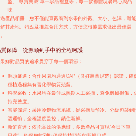
籃、“尊貴典藏”單一珍品禮盒等，每一款都體現著用心與品
味。
通過產品相冊，您不僅能直觀看到水果的外觀、大小、色澤，還
了解其產地、特點及推薦食用方式，方便您根據需求做出最佳選
擇。
品質保障：從源頭到手中的全程呵護
奇果鮮對品質的追求貫穿于每一個環節：
源頭嚴選
：合作果園均通過GAP（良好農業規范）認證，確
種植過程無有害化學物質殘留。
科學采收
：水果均在最佳成熟期人工采摘，避免機械損傷，
持完整度。
智能儲運
：采用冷鏈物流系統，從采摘后預冷、分級包裝到
溫運輸，全程溫度監控，鎖住新鮮。
新鮮直達
：依托高效的供應鏈，多數產品可實現“今日下單，
日達”，確保您收到時仍保持枝頭般的新鮮口感。