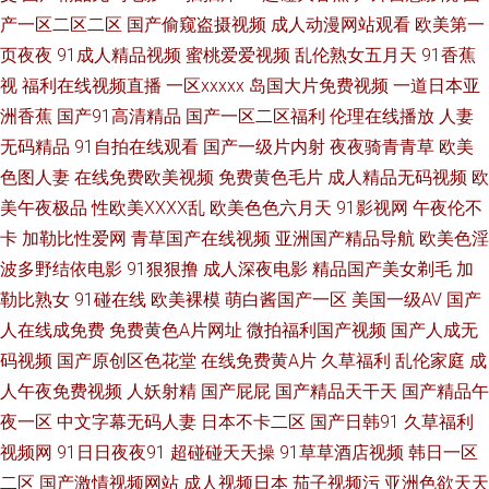
产一区二区二区
国产偷窥盗摄视频
成人动漫网站观看
欧美第一
中文字幕五码专区 视频一区精品自拍 亚洲高清在线 国产熟女少妇一区二区
页夜夜
91成人精品视频
蜜桃爱爱视频
乱伦熟女五月天
91香蕉
视
福利在线视频直播
一区xxxxx
岛国大片免费视频
一道日本亚
三区 午夜拍拍 国产αv天堂在 三年大片高清影视大全 成人网欧美 青青草ab
洲香蕉
国产91高清精品
国产一区二区福利
伦理在线播放
人妻
无码精品
91自拍在线观看
国产一级片内射
夜夜骑青青草
欧美
91国产高清视频 南瓜电影在线 制服丝袜国产在线观看 久久精品综合在线 亚
色图人妻
在线免费欧美视频
免费黄色毛片
成人精品无码视频
欧
美午夜极品
性欧美ⅩⅩⅩⅩ乱
欧美色色六月天
91影视网
午夜伦不
洲欧洲在线播放 国产在线观看清码视频 亚洲国产大片在线观看 国产亂伦视
卡
加勒比性爱网
青草国产在线视频
亚洲国产精品导航
欧美色淫
频在线观看 五月色综合四月 国产福利一 日韩丝袜清纯自拍 操日韩国B 人人
波多野结依电影
91狠狠撸
成人深夜电影
精品国产美女剃毛
加
勒比熟女
91碰在线
欧美裸模
萌白酱国产一区
美国一级AV
国产
操人人插 91午夜视 男人天堂社区 在线观看免费一 区在线视频 97超碰福利网
人在线成免费
免费黄色A片网址
微拍福利国产视频
国产人成无
码视频
国产原创区色花堂
在线免费黄A片
久草福利
乱伦家庭
成
欧美成人六 91短视频污下 蜜桃福利午夜 在线精品 狠狠综合网 羞羞导航在线
人午夜免费视频
人妖射精
国产屁屁
国产精品天干天
国产精品午
夜一区
中文字幕无码人妻
日本不卡二区
国产日韩91
久草福利
观看 国产老熟女老女人老人 天堂青青草 俄罗斯性欧美 日本精品大乳一区二
视频网
91日日夜夜91
超碰碰天天操
91草草酒店视频
韩日一区
二区
国产激情视频网站
成人视频日本
茄子视频污
亚洲色欲天天
区 bt下载电影 欧美人韩 最新在线观看精品 看片免费不卡 樱桃视频国产丝袜