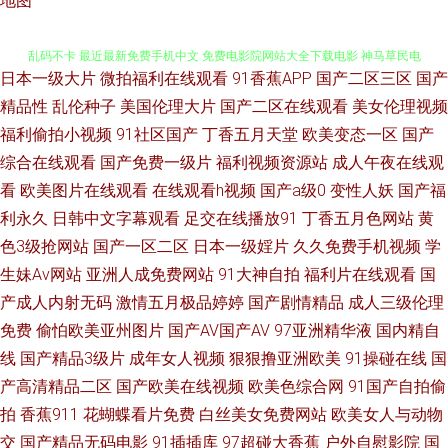
地图
日本一级大片
微拍福利在线观看
91香蕉APP
国产二区三区
国产
西西人体大胆 91蜜臀在线观看 人人色人人色 99精品免费在线观看 欧美成人
精品性
乱伦种子
美国伦理大片
国产二区在线观看
美女伦理视频
福利偷拍小视频
91社区国产
丁香五月天堂
欧美变态一区
国产
乱码不卡 最近最新免费手机中文 免费电影院网站大全下载电影 神马草民电
综合在线观看
国产免费一级片
福利视频资源站
成人午夜在线观
看
欧美图片在线观看
在线观看h视频
国产a级0
变性人妖
国产福
影 单机游戏 日韩欧美国产精品 成全高清 日韩日b视频 成人的性生注 日本伦
利永久
日韩中文字幕观看
足交在线播放91
丁香五月色网站
黄
理网站 超碰免费进入 欧亚a级一级 97热超碰 欧美丁香园婷婷 中文字幕日本
色3级抢网站
国产一区二区
日本一级婬片
久久免费手机视频
学
生妹Av网站
亚洲人成免费网站
91大神自拍
福利片在线观看
国
熟女 两性蜜桃午夜剧场 原来的神马电影完整版在线观看 久久一级视频 一区
产成人内射无码
激情五月极品婷婷
国产剧情精品
成人三级伦理
免费
偷怕欧美亚州图片
国产AV国产AV
97亚洲精华液
国内精自
二区国 九九黄视西瓜 亚洲社区 国产污网站免费看 忘忧草在线直 国产激情大
线
国产精品3级片
成年女人视频
狠狠撸亚洲欧美
91操碰在线
国
产高清精品二区
国产欧美在线视频
欧美色综合网
91国产自拍偷
臿免费视频 熟女人妻影音先锋 疯狂添女 日韩AA电影 超碰91大片 日本免费
拍
香蕉911
花蝴蝶看片免费
白丝美女免费网站
欧美女人与动物
观看视 99热在线免费 男人搞b影院在线 在线视频欧美国产 九一小视频 亚洲
交
国产精品无码电影
91插插库
97超碰大香蕉
户外自慰影院
国